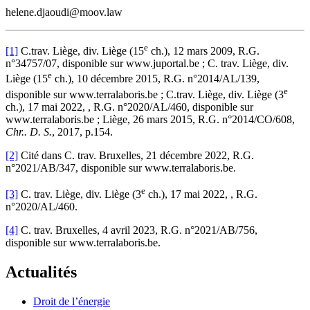
helene.djaoudi@moov.law
e
[1]
C.trav. Liège, div. Liège (15
ch.), 12 mars 2009, R.G.
n°34757/07, disponible sur www.juportal.be ; C. trav. Liège, div.
e
Liège (15
ch.), 10 décembre 2015, R.G. n°2014/AL/139,
e
disponible sur www.terralaboris.be ; C.trav. Liège, div. Liège (3
ch.), 17 mai 2022, , R.G. n°2020/AL/460, disponible sur
www.terralaboris.be ; Liège, 26 mars 2015, R.G. n°2014/CO/608,
Chr.. D. S.
, 2017, p.154.
[2]
Cité dans C. trav. Bruxelles, 21 décembre 2022, R.G.
n°2021/AB/347, disponible sur www.terralaboris.be.
e
[3]
C. trav. Liège, div. Liège (3
ch.), 17 mai 2022, , R.G.
n°2020/AL/460.
[4]
C. trav. Bruxelles, 4 avril 2023, R.G. n°2021/AB/756,
disponible sur www.terralaboris.be.
Actualités
Droit de l’énergie