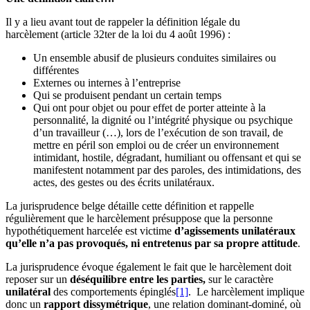
Il y a lieu avant tout de rappeler la définition légale du
harcèlement (article 32ter de la loi du 4 août 1996) :
Un ensemble abusif de plusieurs conduites similaires ou
différentes
Externes ou internes à l’entreprise
Qui se produisent pendant un certain temps
Qui ont pour objet ou pour effet de porter atteinte à la
personnalité, la dignité ou l’intégrité physique ou psychique
d’un travailleur (…), lors de l’exécution de son travail, de
mettre en péril son emploi ou de créer un environnement
intimidant, hostile, dégradant, humiliant ou offensant et qui se
manifestent notamment par des paroles, des intimidations, des
actes, des gestes ou des écrits unilatéraux.
La jurisprudence belge détaille cette définition et rappelle
régulièrement que le harcèlement présuppose que la personne
hypothétiquement harcelée est victime
d’agissements unilatéraux
qu’elle n’a pas provoqués, ni entretenus par sa propre attitude
.
La jurisprudence évoque également le fait que le harcèlement doit
reposer sur un
déséquilibre entre les parties,
sur le caractère
unilatéral
des comportements épinglés
[1]
. Le harcèlement implique
donc un
rapport dissymétrique
, une relation dominant-dominé, où