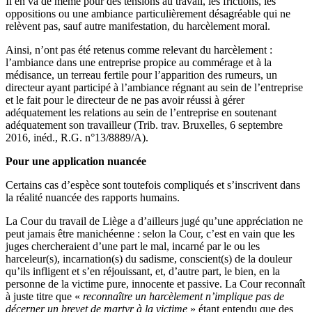
Il en va de même pour des tensions au travail, les frictions, les
oppositions ou une ambiance particulièrement désagréable qui ne
relèvent pas, sauf autre manifestation, du harcèlement moral.
Ainsi, n’ont pas été retenus comme relevant du harcèlement :
l’ambiance dans une entreprise propice au commérage et à la
médisance, un terreau fertile pour l’apparition des rumeurs, un
directeur ayant participé à l’ambiance régnant au sein de l’entreprise
et le fait pour le directeur de ne pas avoir réussi à gérer
adéquatement les relations au sein de l’entreprise en soutenant
adéquatement son travailleur (Trib. trav. Bruxelles, 6 septembre
2016, inéd., R.G. n°13/8889/A).
Pour une application nuancée
Certains cas d’espèce sont toutefois compliqués et s’inscrivent dans
la réalité nuancée des rapports humains.
La Cour du travail de Liège a d’ailleurs jugé qu’une appréciation ne
peut jamais être manichéenne : selon la Cour, c’est en vain que les
juges chercheraient d’une part le mal, incarné par le ou les
harceleur(s), incarnation(s) du sadisme, conscient(s) de la douleur
qu’ils infligent et s’en réjouissant, et, d’autre part, le bien, en la
personne de la victime pure, innocente et passive. La Cour reconnaît
à juste titre que «
reconnaître un harcèlement n’implique pas de
décerner un brevet de martyr à la victime
» étant entendu que des